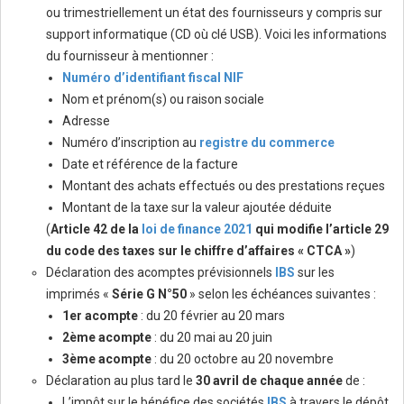
ou trimestriellement un état des fournisseurs y compris sur
support informatique (CD où clé USB). Voici les informations
du fournisseur à mentionner :
Numéro d’identifiant fiscal NIF
Nom et prénom(s) ou raison sociale
Adresse
Numéro d’inscription au
registre du commerce
Date et référence de la facture
Montant des achats effectués ou des prestations reçues
Montant de la taxe sur la valeur ajoutée déduite
(
Article 42 de la
loi de finance 2021
qui modifie l’article 29
du code des taxes sur le chiffre d’affaires « CTCA »
)
Déclaration des acomptes prévisionnels
IBS
sur les
imprimés «
Série G N°50
» selon les échéances suivantes :
1er acompte
: du 20 février au 20 mars
2ème acompte
: du 20 mai au 20 juin
3ème acompte
: du 20 octobre au 20 novembre
Déclaration au plus tard le
30 avril de chaque année
de :
L’impôt sur le bénéfice des sociétés
IBS
à travers le dépôt