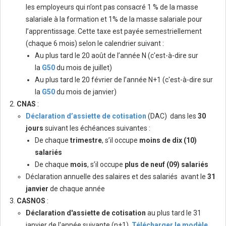
les employeurs qui n’ont pas consacré 1 % de la masse
salariale à la formation et 1% de la masse salariale pour
l’apprentissage. Cette taxe est payée semestriellement
(chaque 6 mois) selon le calendrier suivant :
Au plus tard le 20 août de l’année N (c'est-à-dire sur
la
G50
du mois de juillet)
Au plus tard le 20 février de l’année N+1 (c'est-à-dire sur
la
G50
du mois de janvier)
CNAS
:
Déclaration d’assiette de cotisation
(DAC) dans les
30
jours
suivant les échéances suivantes :
De chaque
trimestre
, s’il occupe
moins de dix (10)
salariés
De chaque
mois
, s’il occupe
plus de neuf (09) salariés
Déclaration annuelle des salaires et des salariés avant le
31
janvier
de chaque année
CASNOS
:
Déclaration d'assiette de cotisation
au plus tard le 31
janvier de l'année suivante (n+1).
Télécharger le modèle