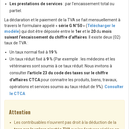
Les prestations de services
: par l’encaissement total ou
partiel.
La déclaration et le paiement de la TVA se fait mensuellement à
travers le formulaire appelé «
série G N°50
» (
Télécharger le
modèle
) qui doit être déposée entre le
1er
et le
20
du
mois
suivant l’encaissement du chiffre d’affaires
. Il existe deux (02)
taux de TVA :
Un taux normal fixé à
19 %
Un taux réduit fixé à
9 %
(Par exemple : les médecins et les
vétérinaires sont soumis à ce taux réduit. Nous invitons à
consulter
l'article 23 du code des taxes sur le chiffre
d'affaires CTCA
pour connaitre
les produits, biens, travaux,
opérations et services
soumis au taux réduit de 9%).
Consulter
le CTCA
Attention
Les contribuables n'ouvrent pas droit à la déduction de la