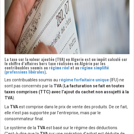
La
taxe sur la valeur ajoutée
(
TVA
) en Algerie est un impôt calculé sur
le chiffre d’affaires hors taxe réalisées en Algérie par les
contribuables soumis au
régime réel
et au
régime simplifié
(professions libérales)
.
Les contribuables soumis au
régime forfaitaire unique
(IFU) ne
sont pas concernés par la
TVA
(
La facturation se fait en toutes
taxes comprises (TTC) avec l’ajout du cachet non assujetti à la
TVA
).
La
TVA
est comprise dans le prix de vente des produits. De ce fait,
elle n’est pas supportée par l’entreprise, mais par le
consommateur final.
Le système de la
TVA
est basé sur le régime des déductions.
C'est-à-dire que la
TVA
sur une opération d’achat est déduite de