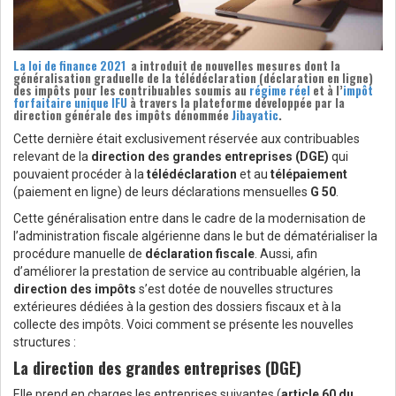
La loi de finance 2021
a introduit de nouvelles mesures dont la
généralisation graduelle de la
télédéclaration (déclaration en ligne)
des impôts
pour les contribuables soumis au
régime réel
et à l’
impôt
forfaitaire unique IFU
à travers la plateforme développée par la
direction générale des impôts
dénommée
Jibayatic
.
Cette dernière était exclusivement réservée aux contribuables
relevant de la
direction des grandes entreprises (DGE)
qui
pouvaient procéder à la
télédéclaration
et au
télépaiement
(paiement en ligne) de leurs déclarations mensuelles
G 50
.
Cette généralisation entre dans le cadre de la modernisation de
l’administration fiscale algérienne dans le but de dématérialiser la
procédure manuelle de
déclaration fiscale
. Aussi, afin
d’améliorer la prestation de service au contribuable algérien, la
direction des impôts
s’est dotée de nouvelles structures
extérieures dédiées à la gestion des dossiers fiscaux et à la
collecte des impôts. Voici comment se présente les nouvelles
structures :
La direction des grandes entreprises (DGE)
Elle prend en charges les entreprises suivantes (
article 60 du