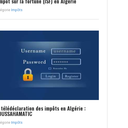
impôt sur la fortune (ISF) en Algérie
égorie
Impôts
 télédéclaration des impôts en Algérie :
OUSSAHAMATIC
égorie
Impôts