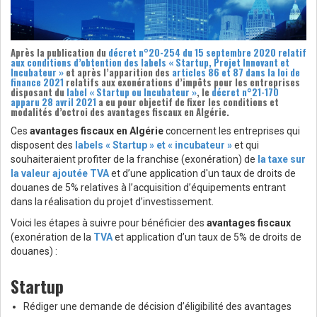
Après la publication du
décret n°20-254 du 15 septembre 2020 relatif
aux conditions d’obtention des labels « Startup, Projet Innovant et
Incubateur »
et après l’apparition des
articles 86 et 87 dans la loi de
finance 2021
relatifs aux exonérations d’impôts pour les entreprises
disposant du
label « Startup ou Incubateur »
, le
décret n°21-170
apparu 28 avril 2021
a eu pour objectif de fixer les conditions et
modalités d’octroi des
avantages fiscaux en Algérie
.
Ces
avantages fiscaux en Algérie
concernent les entreprises qui
disposent des
labels « Startup » et « incubateur »
et qui
souhaiteraient profiter de la franchise (exonération) de
la taxe sur
la valeur ajoutée TVA
et d’une application d'un taux de droits de
douanes de 5% relatives à l’acquisition d’équipements entrant
dans la réalisation du projet d’investissement.
Voici les étapes à suivre pour bénéficier des
avantages fiscaux
(exonération de la
TVA
et application d’un taux de 5% de droits de
douanes) :
Startup
Rédiger une demande de décision d’éligibilité des avantages