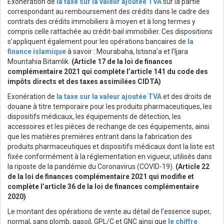
Exonération de
la taxe sur la valeur ajoutée TVA
sur la partie
correspondant au remboursement des crédits dans le cadre des
contrats des crédits immobiliers à moyen et à long termes y
compris celle rattachée au crédit-bail immobilier. Ces dispositions
s’appliquent également pour les opérations bancaires de
la
finance islamique
à savoir : Mourabaha, Istisna’a et l’Ijara
Mountahia Bitamlik.
(Article 17 de la loi de finances
complémentaire 2021 qui complète l’article 141 du code des
impôts directs et des taxes assimilées CIDTA)
Exonération de
la taxe sur la valeur ajoutée TVA
et des droits de
douane à titre temporaire pour les produits pharmaceutiques, les
dispositifs médicaux, les équipements de détection, les
accessoires et les pièces de rechange de ces équipements, ainsi
que les matières premières entrant dans la fabrication des
produits pharmaceutiques et dispositifs médicaux dont la liste est
fixée conformément à la réglementation en vigueur, utilisés dans
la riposte de la pandémie du Coronavirus (COVID-19).
(Article 22
de la loi de finances complémentaire 2021 qui modifie et
complète l’article 36 de la loi de finances complémentaire
2020)
Le montant des opérations de vente au détail de l’essence super,
normal, sans plomb, gasoil, GPL/C et GNC ainsi que
le chiffre