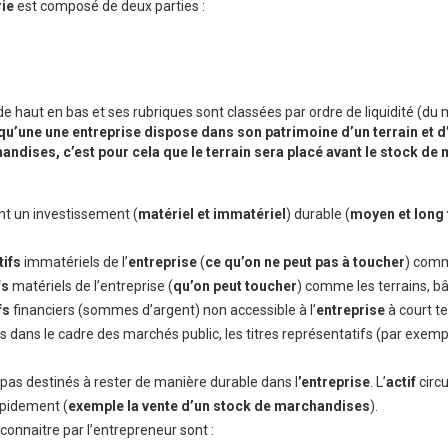
rie
est composé de deux parties :
 de haut en bas et ses rubriques sont classées par ordre de liquidité (du m
u’une une entreprise dispose dans son patrimoine d’un terrain et d
ndises, c’est pour cela que le terrain sera placé avant le stock de 
nt un investissement (
matériel et immatériel
) durable (
moyen et long
tifs
immatériels de l’
entreprise
(
ce qu’on ne peut pas à toucher
) comme
fs
matériels de l’entreprise (
qu’on peut toucher
) comme les terrains, bâ
fs
financiers (sommes d’argent) non accessible à l’
entreprise
à court t
dans le cadre des marchés public, les titres représentatifs (par exemple
 pas destinés à rester de manière durable dans l
’entreprise
. L’
actif
circ
apidement (
exemple la vente d’un stock de marchandises
).
 connaitre par l’entrepreneur sont :