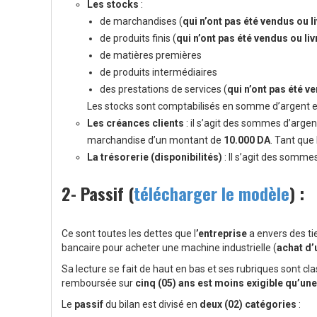
Les stocks
:
de marchandises (
qui n’ont pas été vendus ou l
de produits finis (
qui n’ont pas été vendus ou liv
de matières premières
de produits intermédiaires
des prestations de services (
qui n’ont pas été v
Les stocks sont comptabilisés en somme d’argent e
Les créances clients
: il s’agit des sommes d’argent
marchandise d’un montant de
10.000 DA
. Tant que
La trésorerie (disponibilités)
: Il s’agit des sommes
2- Passif (
télécharger le modèle
) :
Ce sont toutes les dettes que l
’entreprise
a envers des tie
bancaire pour acheter une machine industrielle (
achat d’
Sa lecture se fait de haut en bas et ses rubriques sont clas
remboursée sur
cinq (05) ans est moins exigible qu’une
Le
passif
du bilan est divisé en
deux (02) catégories
: