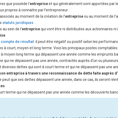
ères que possède l’
entreprise
et qui généralement sont apportées par les 
ux propres à connaitre par l’entrepreneur :
 associés au moment de la création de l’
entreprise
ou au moment de l’au
es
statuts juridiques
 au sein de l’
entreprise
qui vont être ni distribuées aux actionnaires ni i
ise
u
compte de résultat
. il peut être négatif ou positif selon les performanc
ées à court, moyen et long terme. Voici les principaux postes comptables 
es à moyen long terme qui dépassent une année comme les emprunts ba
terme qui ne dépassent pas une année, contractés auprès d’un ou plusie
es et diverses dettes qui sont à court terme et qui ne dépassent pas une
on entreprise à travers une reconnaissance de dette faite auprès d’
l se peut que ses dettes dépassent une année, dans ce cas, ils seront ré
tes
 court terme qui ne dépassent pas une année comme les découverts banc