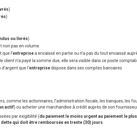
ivrés
)
rés
)
endus ou livrés
)
t non pas en volume.
 que l’
entreprise
a encaissé en partie ou n’a pas du tout encaissé auprè
 le client n’a payé la somme due, elle sera visible dans ce poste comptabl
 d’argent que l’
entreprise
dispose dans ses comptes bancaires
rs, comme les actionnaires, l’administration fiscale, les banques, les f
un actif
) ou acheter une marchandise à crédit auprès de son fournisseur
sées par exigibilité (
du paiement le moins urgent au paiement le plus
 dette qui doit être remboursée en trente (30) jours
.