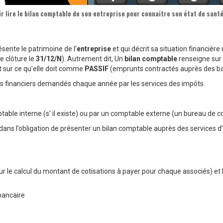
r lire le
bilan comptable
de son
entreprise
pour connaitre son état de santé
sente le patrimoine de l’
entreprise
et qui décrit sa situation financière 
e clôture le
31/12/N
). Autrement dit, Un
bilan comptable
renseigne sur 
t sur ce qu’elle doit comme
PASSIF
(emprunts contractés auprès des ban
nts financiers demandés chaque année par les services des impôts.
ptable interne (s' il existe) ou par un comptable externe (un bureau de c
dans l’obligation de présenter un bilan comptable auprès des services d
r le calcul du montant de cotisations à payer pour chaque associés) et 
bancaire