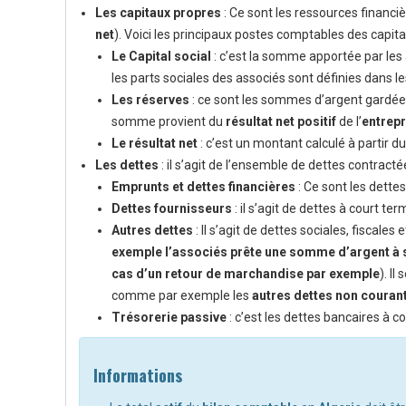
Les capitaux propres
: Ce sont les ressources financi
net
). Voici les principaux postes comptables des capita
Le Capital social
: c’est la somme apportée par les
les parts sociales des associés sont définies dans l
Les réserves
: ce sont les sommes d’argent gardées
somme provient du
résultat net positif
de l’
entrepr
Le résultat net
: c’est un montant calculé à partir d
Les dettes
: il s’agit de l’ensemble de dettes contract
Emprunts et dettes financières
: Ce sont les dett
Dettes fournisseurs
: il s’agit de dettes à court 
Autres dettes
: Il s’agit de dettes sociales, fiscal
exemple l’associés prête une somme d’argent à s
cas d’un retour de marchandise par exemple
). I
comme par exemple les
autres dettes non couran
Trésorerie passive
: c’est les dettes bancaires à
Informations