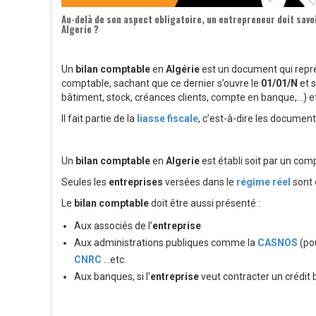
Au-delà de son aspect obligatoire, un entrepreneur doit savoi
Algerie
?
Un
bilan comptable
en
Algérie
est un document qui repré
comptable, sachant que ce dernier s’ouvre le
01/01/N
et s
bâtiment, stock, créances clients, compte en banque,…) e
Il fait partie de la
liasse fiscale
, c’est-à-dire les docume
Un
bilan comptable
en
Algerie
est établi soit par un com
Seules les
entreprises
versées dans le
régime réel
sont 
Le
bilan comptable
doit être aussi présenté :
Aux associés de l’
entreprise
Aux administrations publiques comme la
CASNOS
(pou
CNRC
…etc.
Aux banques, si l’
entreprise
veut contracter un crédit 