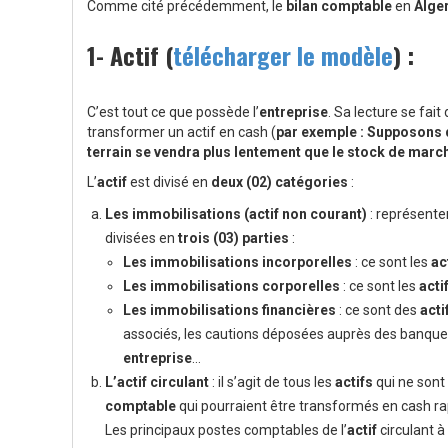
Comme cité précédemment, le
bilan comptable
en
Alge
1- Actif (
télécharger le modèle
) :
C’est tout ce que possède l’
entreprise
. Sa lecture se fait
transformer un actif en cash (
par exemple : Supposons q
terrain se vendra plus lentement que le stock de marcha
L’
actif
est divisé en
deux (02) catégories
:
Les immobilisations (actif non courant)
: représente
divisées en
trois (03) parties
:
Les immobilisations incorporelles
: ce sont les
ac
Les immobilisations corporelles
: ce sont les
acti
Les immobilisations financières
: ce sont des
acti
associés, les cautions déposées auprès des banques 
entreprise
…
L’actif circulant
: il s’agit de tous les
actifs
qui ne sont
comptable
qui pourraient être transformés en cash r
Les principaux postes comptables de l’
actif
circulant à