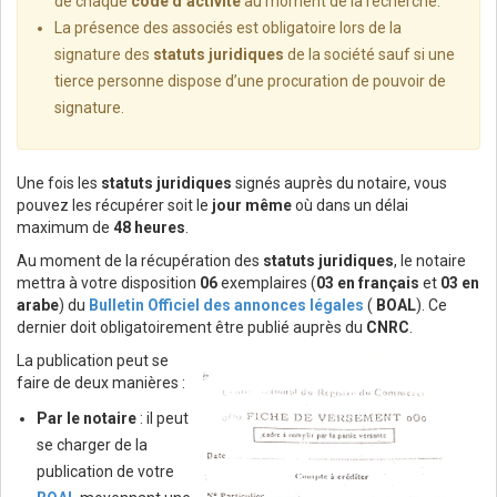
de chaque
code d’activité
au moment de la recherche.
La présence des associés est obligatoire lors de la
signature des
statuts juridiques
de la société sauf si une
tierce personne dispose d’une procuration de pouvoir de
signature.
Une fois les
statuts juridiques
signés auprès du notaire, vous
pouvez les récupérer soit le
jour même
où dans un délai
maximum de
48 heures
.
Au moment de la récupération des
statuts juridiques
, le notaire
mettra à votre disposition
06
exemplaires (
03 en français
et
03 en
arabe
) du
Bulletin Officiel des annonces légales
(
BOAL
). Ce
dernier doit obligatoirement être publié auprès du
CNRC
.
La publication peut se
faire de deux manières :
Par le notaire
: il peut
se charger de la
publication de votre