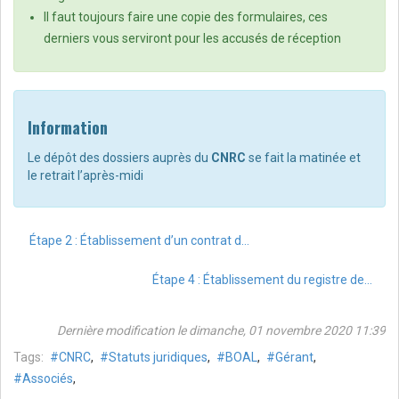
Il faut toujours faire une copie des formulaires, ces
derniers vous serviront pour les accusés de réception
Information
Le dépôt des dossiers auprès du
CNRC
se fait la matinée et
le retrait l’après-midi
Étape 2 : Établissement d’un contrat de location auprès d’un notaire (domiciliation)
Étape 4 : Établissement du registre de commerce auprès du CNRC
Dernière modification le dimanche, 01 novembre 2020 11:39
Tags:
CNRC
,
Statuts juridiques
,
BOAL
,
Gérant
,
Associés
,