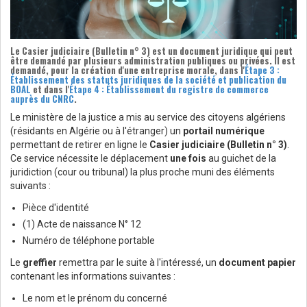
Le
Casier judiciaire (Bulletin n° 3)
est un document juridique qui peut
être demandé par plusieurs administration publiques ou privées. Il est
demandé, pour la création d'une entreprise morale, dans l'
Étape 3 :
Établissement des statuts juridiques de la société et publication du
BOAL
et dans l'
Étape 4 : Établissement du registre de commerce
auprès du CNRC
.
Le ministère de la justice a mis au service des citoyens algériens
(résidants en Algérie ou à l'étranger) un
portail numérique
permettant de retirer en ligne le
Casier judiciaire (Bulletin n° 3)
.
Ce service nécessite le déplacement
une fois
au guichet de la
juridiction (cour ou tribunal) la plus proche muni des éléments
suivants :
Pièce d'identité
(1) Acte de naissance N° 12
Numéro de téléphone portable
Le
greffier
remettra par le suite à l'intéressé, un
document papier
contenant les informations suivantes :
Le nom et le prénom du concerné