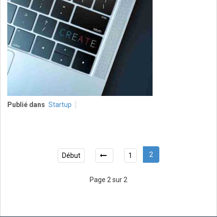
Publié dans
Startup
2
Début
1
Page 2 sur 2