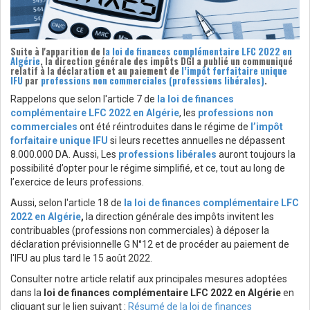
Suite à l'apparition de l
a loi de finances complémentaire LFC 2022 en
Algérie
, la direction générale des impôts
DGI a publié un communiqué
relatif à la déclaration et au paiement de
l’impôt forfaitaire unique
IFU
par
professions non commerciales (professions libérales)
.
Rappelons que selon l'article 7 de
la loi de finances
complémentaire LFC 2022 en Algérie
, les
professions non
commerciales
ont été réintroduites dans le régime de
l’impôt
forfaitaire unique IFU
si leurs recettes annuelles ne dépassent
8.000.000 DA. Aussi, Les
professions libérales
auront toujours la
possibilité d’opter pour le régime simplifié, et ce, tout au long de
l’exercice de leurs professions.
Aussi, selon l'article 18 de
la loi de finances complémentaire LFC
2022 en Algérie
,
la direction générale des impôts invitent les
contribuables (professions non commerciales) à déposer la
déclaration prévisionnelle G N°12 et de procéder au paiement de
l'IFU au plus tard le 15 août 2022.
Consulter notre article relatif aux principales mesures adoptées
dans la
loi de finances complémentaire LFC 2022 en Algérie
en
cliquant sur le lien suivant :
Résumé de la loi de finances