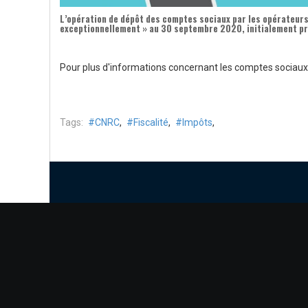
L’opération de dépôt des
comptes sociaux
par les opérateurs
exceptionnellement
» au
30 septembre 2020
, initialement p
Pour plus d'informations concernant les comptes sociaux, l
Tags:
CNRC
,
Fiscalité
,
Impôts
,