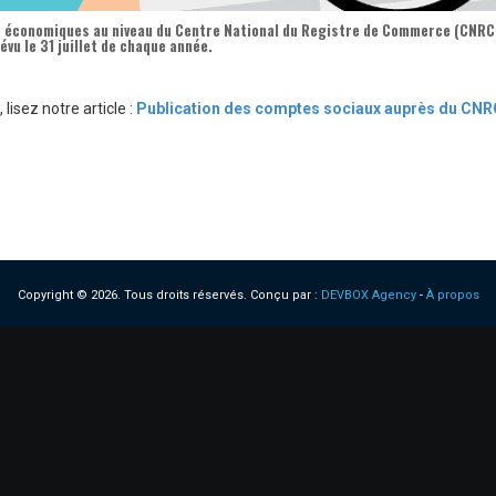
 économiques au niveau du Centre National du Registre de Commerce (
CNRC
révu le
31 juillet
de chaque année.
isez notre article :
Publication des comptes sociaux auprès du CNR
Copyright © 2026. Tous droits réservés.
Conçu par :
DEVBOX Agency
-
À propos